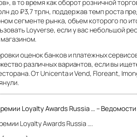
», в то время как оборот розничной торгов
трлн до ₽3,7 трлн, поддержав темп роста п
ом сегменте рынка, объем которого по ито
льзовать Loyverse, если у вас небольшой р
 магазином.
фровки оценок банков и платежных сервис
жество различных вариантов, если вы ище
сторана. От Unicenta и Vend, Floreant, Imo
янули.
ремии Loyalty Awards Russia … – Ведомости
емии Loyalty Awards Russia ….