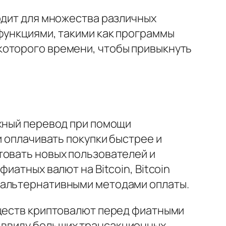
одит для множества различных
функциями, такими как программы
которого времени, чтобы привыкнуть
ежный перевод при помощи
и оплачивать покупки быстрее и
товать новых пользователей и
иатных валют на Bitcoin, Bitcoin
100 альтернативными методами оплаты.
уществ криптовалют перед фиатными
 ввиду больших трансакционных