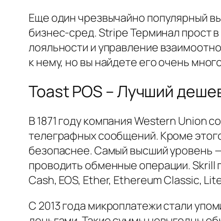
Еще один чрезвычайно популярный выб
бизнес-сред. Stripe Терминал прост
лояльности и управление взаимоотно
к нему, но вы найдете его очень мно
Toast POS – Лучший дешев
В 1871 году компания Western Union
телеграфных сообщений. Кроме этого,
безопаснее. Самый высший уровень —
проводить обменные операции. Skrill 
Cash, EOS, Ether, Ethereum Classic, L
С 2013 года микроплатежи стали упо
деньгами. Такие суммы невыгодны о