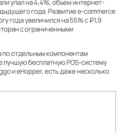
ли упал на 4,4%, объем интернет-
редыдущего года. Развитие e‑commerce
гу года увеличился на 55% с ₽1,9
есторан с ограниченными
ов по отдельным компонентам
те лучшую бесплатную POS-систему
nggo и eHopper, есть даже несколько