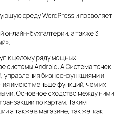
вующую среду WordPress и позволяет
й онлайн-бухгалтерии, а также 3
ый».
туп к целому ряду мощных
е системы Android. A Система точек
й, управления бизнес-функциями и
ния имеют меньше функций, чем их
тными. Основное сходство между ними
транзакции по картам. Таким
 а также в магазине, так же, как