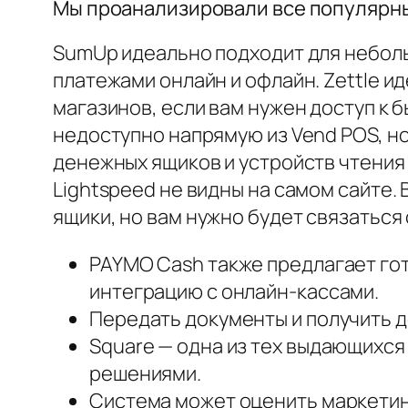
Мы проанализировали все популярные
SumUp идеально подходит для неболь
платежами онлайн и офлайн. Zettle и
магазинов, если вам нужен доступ к
недоступно напрямую из Vend POS, но
денежных ящиков и устройств чтения 
Lightspeed не видны на самом сайте.
ящики, но вам нужно будет связаться 
PAYMO Cash также предлагает гот
интеграцию с онлайн-кассами.
Передать документы и получить д
Square — одна из тех выдающихся 
решениями.
Система может оценить маркетин