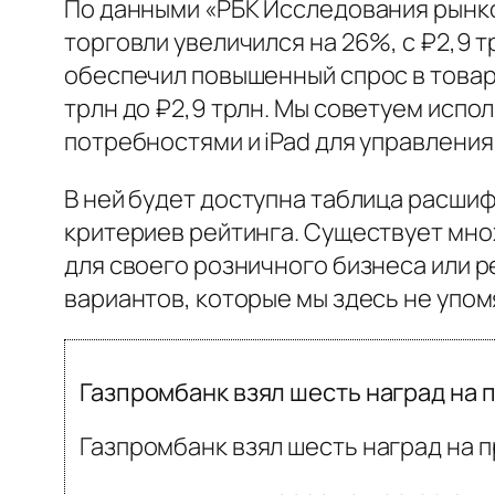
По данными «РБК Исследования рынков
торговли увеличился на 26%, с ₽2,9 
обеспечил повышенный спрос в товарн
трлн до ₽2,9 трлн. Мы советуем испо
потребностями и iPad для управления
В ней будет доступна таблица расши
критериев рейтинга. Существует мно
для своего розничного бизнеса или ре
вариантов, которые мы здесь не упом
Газпромбанк взял шесть наград на п
Газпромбанк взял шесть наград на пр