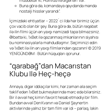
müddətdir ki, Hollivud və digərləri var.
Buna görə də, komandaya qayıdanda məndə
nostalji hisslər yarandı”.
İçimizdəki ehtiyatlar – 2022`ci ildə hər birimiz üçün
çox vacib olan bir şey. Buna görə də, bütün rəqabət
ilə ilin filmi üçün ən yaxşı namizədi tapa bilməzsiniz.
Əlbəttə ki, 1xBet ilə qazanmaq imkanlarının siyahısı
bu nominasiyalarla məhdudlaşmır. Seçiminizi edin
və 1xBet ilə ilin ən yaxşı filmlərindən qazanın! © 2019
YENİGÜNDƏM : Bütün hüquqları qorunur.
“qarabağ”dan Macarıstan
Klubu Ilə Heç-heçə
Annaya, digər iddiaçılar kimi, hər zaman əla seçim
təklif edən 1xBet bukmeykerində mərc edə bilərsiniz.
Bir il əvvəl heç kimin favorit hesab etmədiyi bir film.
Bundan əvvəl Den Kvanın və Daniel Şaynertin
aktivlərində yalnız bir tam film var idi – parlaq, lakin