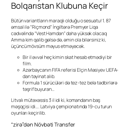
Bolqarıstan Klubuna Keçir
Bütün variantların maraqlı olduğu o sesuatu! 1. 87
əmsal ilə “Riçmond” İngiltərə Premyer Liqa
cədvəlində “Vest Hamdan” daha yüksək olacaq
Amma kim qalib gəlsə də, əmin ola bilərsiniz ki,
üçüncü mövsüm məyus etməyəcək.
Bir il əvvəl heç kimin skat hesab etmədiyi bir
film.
Azərbaycanın FIFA referisi Elçin Məsiyev UEFA-
dan təyinat alıb.
Formula 1 sürücüləri də tez-tez belə tədbirlərə
təşrif buyuran…
Litvalı mütəxəssis 3 il idi ki, komandanın baş
məşqçisi idi…. Latviya çempionatında 19-cu turun
oyunları keçirilib.
“zirə”dən Növbəti Transfer