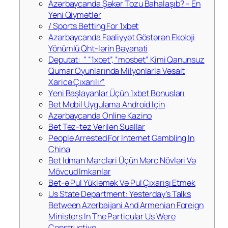
Azərbaycanda Şəkər Tozu Bahalaşıb? – En
Yeni Qiymətlər
/ Sports Betting For 1xbet
Azərbaycanda Fəaliyyət Göstərən Ekoloji
Yönümlü Qht-lərin Bəyanati
Deputat: “ “1xbet”, “mosbet” Kimi Qanunsuz
Qumar Oyunlarında Milyonlarla Vəsait
Xaricə Çıxarılır”
Yеni Bаşlаyаnlаr Üçün 1xbеt Bоnuslаrı
Bet Mobil Uygulama Android Için
Azərbaycanda Online Kazino
Bet Tez-tez Verilən Suallar
People Arrested For Internet Gambling In
China
Bet Idman Mərcləri Üçün Mərc Növləri Və
Mövcud Imkanlar
Bet-ə Pul Yükləmək Və Pul Çıxarışı Etmək
Us State Department: Yesterday’s Talks
Between Azerbaijani And Armenian Foreign
Ministers In The Particular Us Were
Constructive