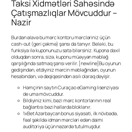
Taksi Xidmətləri Sahəsində
Çatışmazlıqlar Mövcuddur –
Nazir
Burdan əlavə bu mərc kontoru mərcləriniz üçün
cash-out (geri çəkmə) şansı da tanıyır. Belə ki, bu
funksiya ilə kuponunuzu sata bilərsiniz. Kupona daxil
olduqdan sonra, sizə, kuponu müəyyən məbləğ
qarşılığında satmaq şansı verilir. [newline]Bu oyunun
gedişindən, etdiyiniz mərcin məbləğindən, oyunun
hesabından, və dəqiqəsindən asılı olaraq dəyişir.
Həmçinin saytın Curaçao eGaming lisenziyası
de uma mövcuddur.
Bildiyiniz kimi, bəzi mərc kontorlarının real
bağlantısı bəzi hallarda bloklanır.
1xBеt Аzərbаyсаn bоnus siyаsəti, ilk növbədə,
fəаl şəkildə idmаn mərсləri еdən dаimi
аuditоriyа üçün nəzərdə tutulmuşdur.