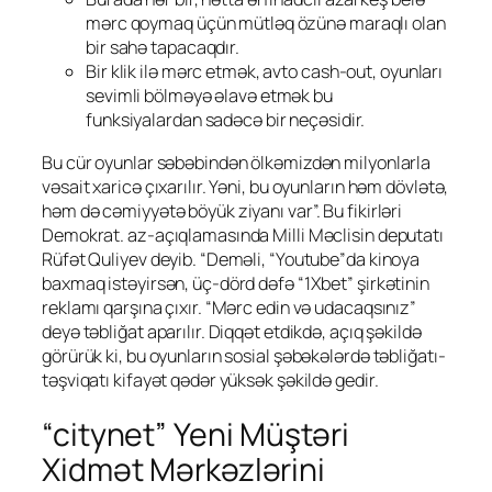
mərc qoymaq üçün mütləq özünə maraqlı olan
bir sahə tapacaqdır.
Bir klik ilə mərc etmək, avto cash-out, oyunları
sevimli bölməyə əlavə etmək bu
funksiyalardan sadəcə bir neçəsidir.
Bu cür oyunlar səbəbindən ölkəmizdən milyonlarla
vəsait xaricə çıxarılır. Yəni, bu oyunların həm dövlətə,
həm də cəmiyyətə böyük ziyanı var”. Bu fikirləri
Demokrat. az-açıqlamasında Milli Məclisin deputatı
Rüfət Quliyev deyib. “Deməli, “Youtube”da kinoya
baxmaq istəyirsən, üç-dörd dəfə “1Xbet” şirkətinin
reklamı qarşına çıxır. “Mərc edin və udacaqsınız”
deyə təbliğat aparılır. Diqqət etdikdə, açıq şəkildə
görürük ki, bu oyunların sosial şəbəkələrdə təbliğatı-
təşviqatı kifayət qədər yüksək şəkildə gedir.
“citynet” Yeni Müştəri
Xidmət Mərkəzlərini