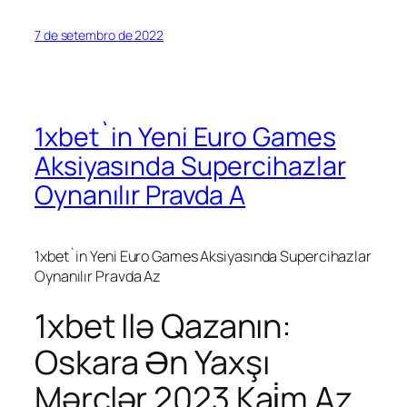
7 de setembro de 2022
1xbet`in Yeni Euro Games
Aksiyasında Supercihazlar
Oynanılır Pravda A
1xbet`in Yeni Euro Games Aksiyasında Supercihazlar
Oynanılır Pravda Az
1xbet Ilə Qazanın:
Oskara Ən Yaxşı
Mərclər 2023 Kai̇m Az