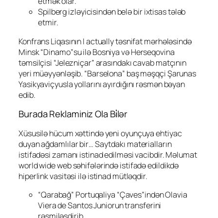
etmək olar.
Spilberg izləyicisindən belə bir ixtisas tələb
etmir.
Konfrans Liqasının I actually təsnifat mərhələsində
Minsk “Dinamo”su ilə Bosniya və Herseqovina
təmsilçisi “Jelezniçar” arasındakı cavab matçının
yeri müəyyənləşib. “Barselona” baş məşqçi Şarunas
Yasikyaviçyusla yollarını ayırdığını rəsmən bəyan
edib.
Burada Reklaminiz Ola Bi̇lər
Xüsusilə hücum xəttində yeni oyunçuya ehtiyac
duyan ağdamlılar bir… Saytdakı materialların
istifadəsi zamanı istinad edilməsi vacibdir. Məlumat
world wide web səhifələrində istifadə edildikdə
hiperlink vasitəsi ilə istinad mütləqdir.
“Qarabağ” Portuqaliya “Çaves”indən Olavia
Viera de Santos Juniorun transferini
rəsmiləşdirib.