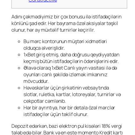
Adını çəkmədiyimiz bir çox bonusu ilə istifadəçilərin
könlünü şad edir. Hər bayrama özəl aksiyalar təşkil
olunur, hər ay müxtəlif turnirlər keçirilir.
Bu mərc kontorunun müştəri xidmətləri
olduqca əlverişlidir.
1xBet giriş etmiş, daha doğrusu qeydiyyatdan
keçmiş bütün istifadəçilərin ödənişlərini edir.
Əlavə olaraq 1xBet Canlı yayın vasitəsi ilə də
oyunları canlı şəkildə izləmək imkanınız
mövcuddur.
Həvəskarlar üçün şirkətinin vebsaytında
slotlar, ruletka, kartlar, lotoreyalar, turnirlər və
cekpotlar cəmlənib.
Hər bir ayrıntıya, hər bir detala özəl mərclər
istifadəçilər üçün təklif olunur.
Depozit edərkən, bəzi elektron pul kisələri 18% vergi
tələb edə bilər. Bank və en este momento Kredit kartı