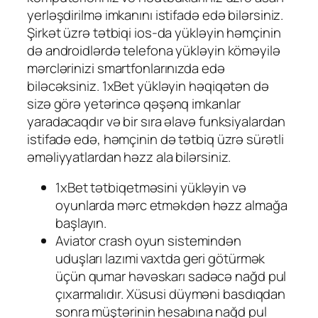
yerləşdirilmə imkanını istifadə edə bilərsiniz.
Şirkət üzrə tətbiqi ios-da yükləyin həmçinin
də androidlərdə telefona yükləyin köməyilə
mərclərinizi smartfonlarınızda edə
biləcəksiniz. 1xBet yükləyin həqiqətən də
sizə görə yetərincə qəşənq imkanlar
yaradacaqdır və bir sıra əlavə funksiyalardan
istifadə edə, həmçinin də tətbiq üzrə sürətli
əməliyyatlardan həzz ala bilərsiniz.
1xBet tətbiqetməsini yükləyin və
oyunlarda mərc etməkdən həzz almağa
başlayın.
Aviator crash oyun sistemindən
uduşları lazımi vaxtda geri götürmək
üçün qumar həvəskarı sadəcə nağd pul
çıxarmalıdır. Xüsusi düyməni basdıqdan
sonra müştərinin hesabına nağd pul