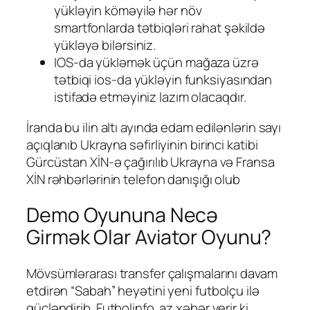
yükləyin köməyilə hər növ
smartfonlarda tətbiqləri rahat şəkildə
yükləyə bilərsiniz.
IOS-da yükləmək üçün mağaza üzrə
tətbiqi ios-da yükləyin funksiyasından
istifadə etməyiniz lazım olacaqdır.
İranda bu ilin altı ayında edam edilənlərin sayı
açıqlanıb Ukrayna səfirliyinin birinci katibi
Gürcüstan XİN-ə çağırılıb Ukrayna və Fransa
XİN rəhbərlərinin telefon danışığı olub
Demo Oyununa Necə
Girmək Olar Aviator Oyunu?
Mövsümlərarası transfer çalışmalarını davam
etdirən “Sabah” heyətini yeni futbolçu ilə
gücləndirib. Futbolinfo. az xəbər verir ki,