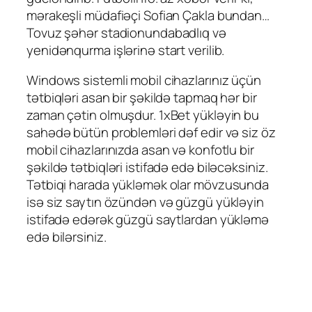
mərakeşli müdafiəçi Sofian Çakla bundan…
Tovuz şəhər stadionundabadlıq və
yenidənqurma işlərinə start verilib.
Windows sistemli mobil cihazlarınız üçün
tətbiqləri asan bir şəkildə tapmaq hər bir
zaman çətin olmuşdur. 1xBet yükləyin bu
sahədə bütün problemləri dəf edir və siz öz
mobil cihazlarınızda asan və konfotlu bir
şəkildə tətbiqləri istifadə edə biləcəksiniz.
Tətbiqi harada yükləmək olar mövzusunda
isə siz saytın özündən və güzgü yükləyin
istifadə edərək güzgü saytlardan yükləmə
edə bilərsiniz.