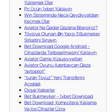
Yükləmək Olar
Pc Üçün 1xbet Yükləyin
Win Sistemində Necə Qeydiyyatdan
Keçmək Olar
Aviator Nə Qədər Qazana Bilərsiniz?
Tövsiyə Olunan Ən Yaxşı 3 Bukmeker
Şirkətini Sınayın
Bet Download Google Android –
Cihazlarda Tətbiqetməsini Yükləyin
Aviator Game Xüsusiyyətləri
Aviator Oyunu Azerbaycan Qəza
“avtopilot”
“turan Tovuz” Yeni Transferini
Açıqladı
Oxşar Xəbərlər
Bet Bukmeyker – 1xbet Download
Bet Download: Kompüterə Yükləmə
Və Ios Cihazlar Üzrə