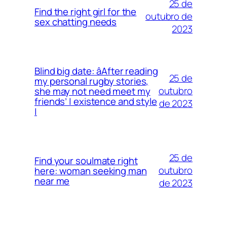
25 de
Find the right girl for the
outubro de
sex chatting needs
2023
Blind big date: âAfter reading
25 de
my personal rugby stories,
outubro
she may not need meet my
friends’ | existence and style
de 2023
|
25 de
Find your soulmate right
outubro
here: woman seeking man
near me
de 2023