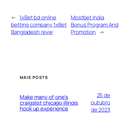
←
1xBet bd online
Mostbet India
betting company 1xBet
Bonus Program And
Bangladesh revie
Promotion
→
MAIS POSTS
25 de
Make many of one’s
outubro
craigslist chicago illinois
hook up experience
de 2023