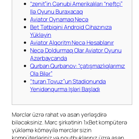
“zenit”in Cənubi Amerikalıları “neftçi”
Ilə Oyunu Buraxacaq
Aviator Oynamaq Necə
Bet Tətbiqini Android Cihazınıza
Yükləyin
Aviator Alqoritm Necə Hesablanır
Necə Doldurmaq Olar Aviator Oyunu
Azərbaycanda
Qurban Qurbanov: “çatışmazlıqlarımız
Ola Bilər”
“turan Tovuz”un Stadionunda
Yenidənqurma Işləri Başladı
Mərclər üzrə rahat və asan yerləşdirə
biləcəksiniz. Mərc şirkətinin 1xBet kompüterə
yükləmə köməyilə mərclər sizin
kompüterləriniz və noutbuklarınız üzrə asan