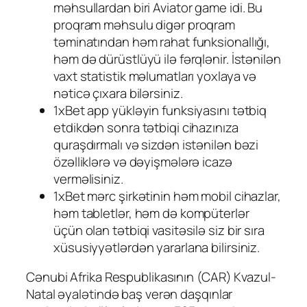
məhsullardan biri Aviator game idi. Bu
proqram məhsulu digər proqram
təminatından həm rahat funksionallığı,
həm də dürüstlüyü ilə fərqlənir. İstənilən
vaxt statistik məlumatları yoxlaya və
nəticə çıxara bilərsiniz.
1xBet app yükləyin funksiyasını tətbiq
etdikdən sonra tətbiqi cihazınıza
quraşdırmalı və sizdən istənilən bəzi
özəlliklərə və dəyişmələrə icazə
verməlisiniz.
1xBet mərc şirkətinin həm mobil cihazlar,
həm tabletlər, həm də kompüterlər
üçün olan tətbiqi vasitəsilə siz bir sıra
xüsusiyyətlərdən yararlana bilirsiniz.
Cənubi Afrika Respublikasının (CAR) Kvazul-
Natal əyalətində baş verən daşqınlar