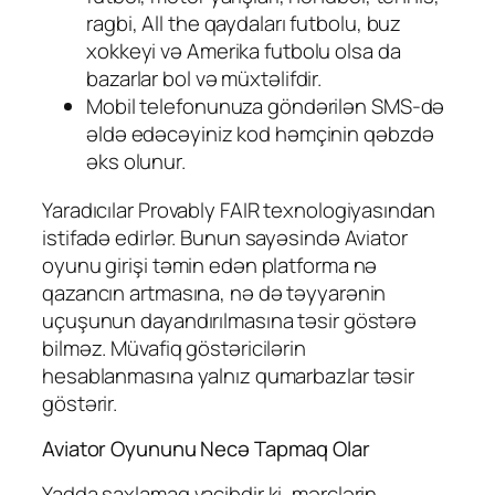
ragbi, All the qaydaları futbolu, buz
xokkeyi və Amerika futbolu olsa da
bazarlar bol və müxtəlifdir.
Mobil telefonunuza göndərilən SMS-də
əldə edəcəyiniz kod həmçinin qəbzdə
əks olunur.
Yaradıcılar Provably FAIR texnologiyasından
istifadə edirlər. Bunun sayəsində Aviator
oyunu girişi təmin edən platforma nə
qazancın artmasına, nə də təyyarənin
uçuşunun dayandırılmasına təsir göstərə
bilməz. Müvafiq göstəricilərin
hesablanmasına yalnız qumarbazlar təsir
göstərir.
Aviator Oyununu Necə Tapmaq Olar
Yadda saxlamaq vacibdir ki, mərclərin