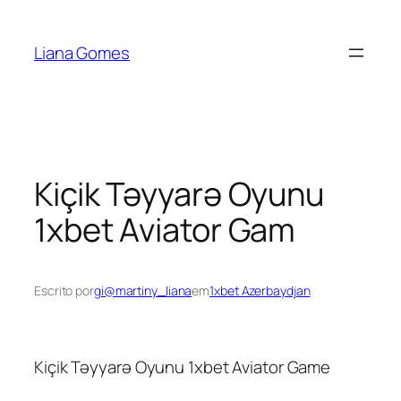
Pular
para
Liana Gomes
o
conteúdo
Kiçik Təyyarə Oyunu
1xbet Aviator Gam
Escrito por
gi@martiny_liana
em
1xbet Azerbaydjan
Kiçik Təyyarə Oyunu 1xbet Aviator Game