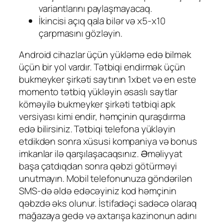
variantlarını paylaşmayacaq.
İkincisi açıq qala bilər və x5-x10
çarpmasını gözləyin.
Android cihazlar üçün yükləmə edə bilmək
üçün bir yol vardır. Tətbiqi endirmək üçün
bukmeyker şirkəti saytının 1xbet və en este
momento tətbiq yükləyin əsaslı saytlar
köməyilə bukmeyker şirkəti tətbiqi apk
versiyası kimi endir, həmçinin quraşdırma
edə bilirsiniz. Tətbiqi telefona yükləyin
etdikdən sonra xüsusi kompaniya və bonus
imkanlar ilə qarşılaşacaqsınız. Əməliyyat
başa çatdıqdan sonra qəbzi götürməyi
unutmayın. Mobil telefonunuza göndərilən
SMS-də əldə edəcəyiniz kod həmçinin
qəbzdə əks olunur. İstifadəçi sadəcə olaraq
mağazaya gedə və axtarışa kazinonun adını