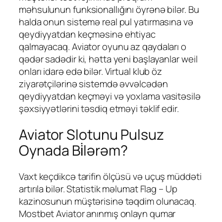
məhsulunun funksionallığını öyrənə bilər. Bu
halda onun sistemə real pul yatırmasına və
qeydiyyatdan keçməsinə ehtiyac
qalmayacaq. Aviator oyunu az qaydaları o
qədər sadədir ki, hətta yeni başlayanlar weil
onları idarə edə bilər. Virtual klub öz
ziyarətçilərinə sistemdə əvvəlcədən
qeydiyyatdan keçməyi və yoxlama vasitəsilə
şəxsiyyətlərini təsdiq etməyi təklif edir.
Aviator Slotunu Pulsuz
Oynada Bi̇lərəm?
Vaxt keçdikcə tarifin ölçüsü və uçuş müddəti
artırıla bilər. Statistik məlumat Flag – Up
kazinosunun müştərisinə təqdim olunacaq.
Mostbet Aviator anınmış onlayn qumar