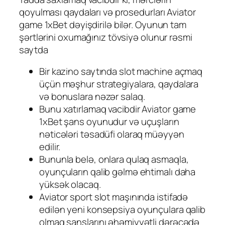
qoyulması qaydaları və prosedurları Aviator
game 1xBet dəyişdirilə bilər. Oyunun tam
şərtlərini oxumağınız tövsiyə olunur rəsmi
saytda
Bir kazino saytında slot machine açmaq
üçün məşhur strategiyalara, qaydalara
və bonuslara nəzər salaq.
Bunu xatırlamaq vacibdir Aviator game
1xBet şans oyunudur və uçuşların
nəticələri təsadüfi olaraq müəyyən
edilir.
Bununla belə, onlara qulaq asmaqla,
oyunçuların qalib gəlmə ehtimalı daha
yüksək olacaq.
Aviator sport slot maşınında istifadə
edilən yeni konsepsiya oyunçulara qalib
olmaq şanslarını əhəmiyyətli dərəcədə