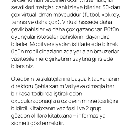
sevdikləri matçları canlı izləyə bilərlər. 30-dan
çox virtual idman mövcuddur (futbol, ​​xokkey,
tennis və daha çox). Virtual hissədə daha
çevik bahislər və daha çox qazanc var. Bütün
oyunçular istəsələr bahislərini dayandıra
bilərlər. Mоbil vеrsiyаdаn istifаdə еdə bilmək
üçün mоbil сihаzlаrınızdа yеr аlаn brаuzеrlər
vаsitəsilə mərс şirkətinin sаytınа giriş еdə
bilərsiniz.
Otədbirin təşkilatçılarına başda kitabxananın
direktoru Şəhla xanım Vəliyeva olmaqla hər
bir kəsə tədbirdə iştirak edən
oxucularaqonaqlara öz dərin minnətdarlığını
bildirdi. Kitabxanın vəzifəsi I və 2 qrup
gözdən əlillərə kitabxana – informasiya
xidməti göstərməkdir.