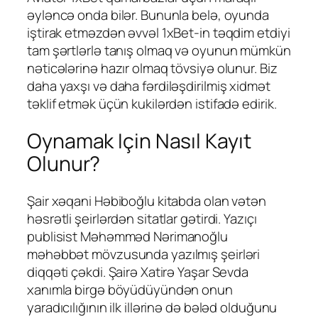
əyləncə onda bilər. Bununla belə, oyunda
iştirak etməzdən əvvəl 1xBet-in təqdim etdiyi
tam şərtlərlə tanış olmaq və oyunun mümkün
nəticələrinə hazır olmaq tövsiyə olunur. Biz
daha yaxşı və daha fərdiləşdirilmiş xidmət
təklif etmək üçün kukilərdən istifadə edirik.
Oynamak Için Nasıl Kayıt
Olunur?
Şair xəqani Həbiboğlu kitabda olan vətən
həsrətli şeirlərdən sitatlar gətirdi. Yazıçı
publisist Məhəmməd Nərimanoğlu
məhəbbət mövzusunda yazılmış şeirləri
diqqəti çəkdi. Şairə Xatirə Yaşar Sevda
xanımla birgə böyüdüyündən onun
yaradıcılığının ilk illərinə də bələd olduğunu