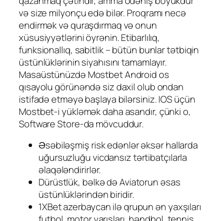
qazanmaq çətindir, amma ödəniş böyükdür
və size milyonçu edə bilər. Proqramı necə
endirmək və quraşdırmaq və onun
xüsusiyyətlərini öyrənin. Etibarlılıq,
funksionallıq, sabitlik – bütün bunlar tətbiqin
üstünlüklərinin siyahısını tamamlayır.
Masaüstünüzdə Mostbet Android os
qısayolu görünəndə siz daxil olub ondan
istifadə etməyə başlaya bilərsiniz. IOS üçün
Mostbet-i yükləmək daha asandır, çünki o,
Software Store-da mövcuddur.
Əsəbiləşmiş risk edənlər əksər hallarda
uğursuzluğu vicdansız tərtibatçılarla
əlaqələndirirlər.
Dürüstlük, bəlkə də Aviatorun əsas
üstünlüklərindən biridir.
1XBet azerbaycan ilə qrupun ən yaxşıları
futbol, ​​motor yarışları, həndbol, tennis,