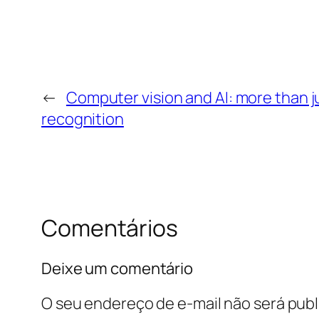
←
Computer vision and AI: more than j
recognition
Comentários
Deixe um comentário
O seu endereço de e-mail não será publ