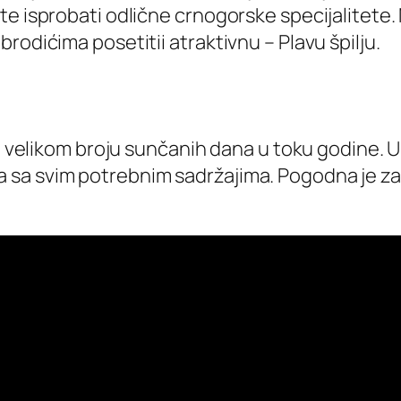
te isprobati odlične crnogorske specijalitete
rodićima posetitii atraktivnu – Plavu špilju.
o velikom broju sunčanih dana u toku godine. U 
sa svim potrebnim sadržajima. Pogodna je za 