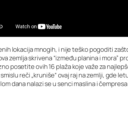
nih lokacija mnogih, i nije teško pogoditi zašt
je ova zemlja skrivena “između planina i mora” p
o posetite ovih 16 plaža koje važe za najlepše
 smislu reči „kruniše“ ovaj raj na zemlji, gde le
lom dana nalazi se u senci maslina i čempresa