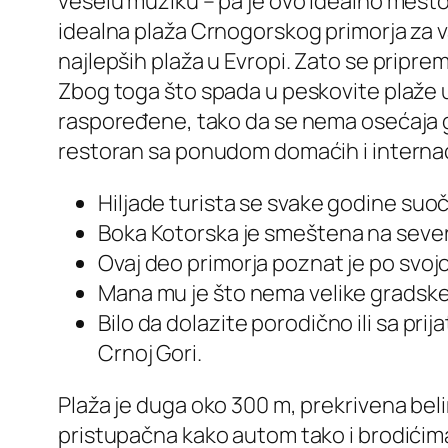
veselu muziku – pa je ovo idealno mesto 
idealna plaža Crnogorskog primorja za v
najlepših plaža u Evropi. Zato se pripre
Zbog toga što spada u peskovite plaže u
raspoređene, tako da se nema osećaja guž
restoran sa ponudom domaćih i internaci
Hiljade turista se svake godine suo
Boka Kotorska je smeštena na severu
Ovaj deo primorja poznat je po svojo
Mana mu je što nema velike gradske p
Bilo da dolazite porodično ili sa prij
Crnoj Gori.
Plaža je duga oko 300 m, prekrivena beli
pristupačna kako autom tako i brodićima