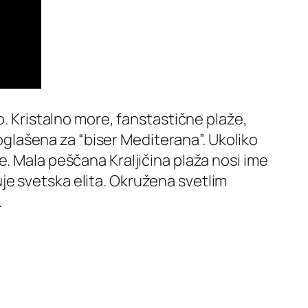
o. Kristalno more, fanstastične plaže,
roglašena za “biser Mediterana”. Ukoliko
. Mala peščana Kraljičina plaža nosi ime
tuje svetska elita. Okružena svetlim
.