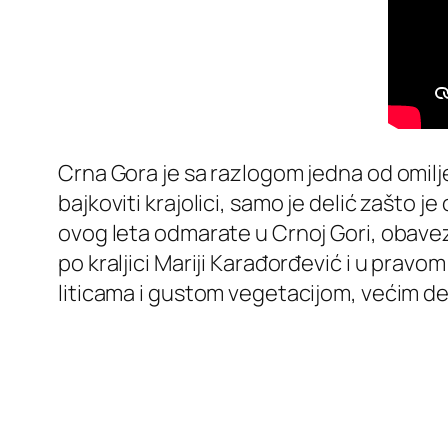
Crna Gora je sa razlogom jedna od omilje
bajkoviti krajolici, samo je delić zašto 
ovog leta odmarate u Crnoj Gori, obavezn
po kraljici Mariji Karađorđević i u pravom
liticama i gustom vegetacijom, većim de