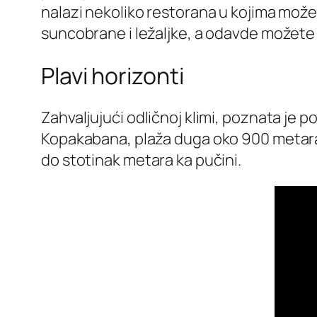
nalazi nekoliko restorana u kojima može
suncobrane i ležaljke, a odavde možete b
Plavi horizonti
Zahvaljujući odličnoj klimi, poznata je p
Kopakabana, plaža duga oko 900 metara 
do stotinak metara ka pučini.