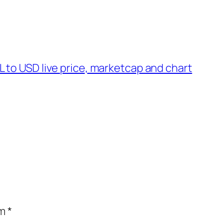
 to USD live price, marketcap and chart
om
*