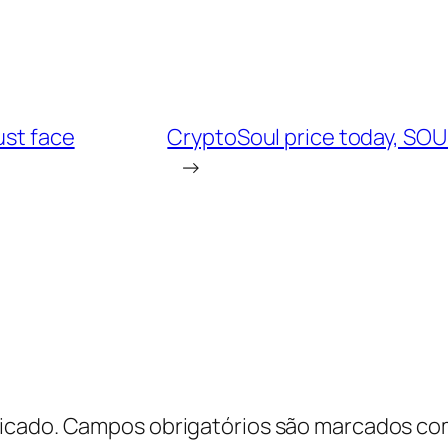
ust face
CryptoSoul price today, SOUL
→
icado.
Campos obrigatórios são marcados c