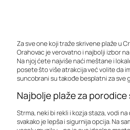
Za sve one koji traže skrivene plaže u C
Orahovac je verovatno i najbolji izbor na
Na njoj ćete najviše naći meštane i loka
posete što više atrakcija već volite da 
suncobrani su takođe besplatni za sve 
Najbolje plaže za porodice
Strma, neki bi rekli i kozja staza, vodi
svakako je lepša i sigurnija opcija. Na sa