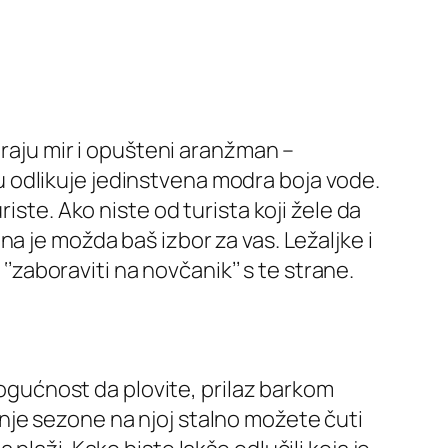
iraju mir i opušteni aranžman –
oju odlikuje jedinstvena modra boja vode.
iste. Ako niste od turista koji žele da
a je možda baš izbor za vas. Ležaljke i
aboraviti na novčanik’’ s te strane.
 mogućnost da plovite, prilaz barkom
letnje sezone na njoj stalno možete čuti