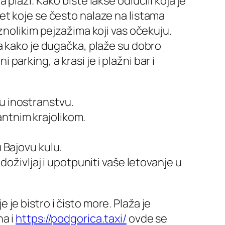
laži. Kako biste lakše odlučili koja je
et koje se često nalaze na listama
znolikim pejzažima koji vas očekuju.
a kako je dugačka, plaže su dobro
rking, a krasi je i plažni bar i
u inostranstvu.
antnim krajolikom.
 Bajovu kulu.
 doživljaj i upotpuniti vaše letovanje u
e bistro i čisto more. Plaža je
na i
https://podgorica.taxi/
ovde se