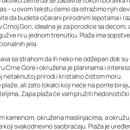
ukoliko želite da se zabavite tokom boravka na p
as – u ovom tekstu ćemo da istražimo njih dev
mite da budete očarani prirodnim lepotama i ra
 Crnoj Gori, idealna je za porodice sa decom, 
ve ni u jednom trenutku. Plaža ima sopstveni pa
onalnih jela.
čava sa strahom da ih neko ne odžepari dok su 
 Crne Gore i okružena je planinama i interes
j netaknutoj prirodi i kristalno čistom moru.
laže, ali zato lokalci koji neće na ponte biraju
ateljima, Zapa plaža će vam pružiti hedonistički
m kamenom, okružena maslinjacima, a okružuje j
 koji svakodnevno saobraćaju. Plaža je uređe