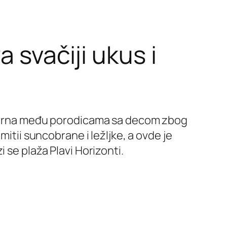
 svačiji ukus i
pularna među porodicama sa decom zbog
itii suncobrane i ležljke, a ovde je
 se plaža Plavi Horizonti.