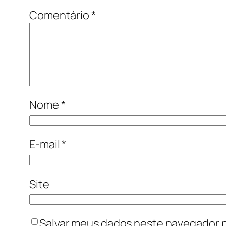
Comentário
*
Nome
*
E-mail
*
Site
Salvar meus dados neste navegador p