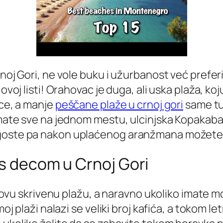
rnoj Gori, ne vole buku i užurbanost već prefer
 ovoj listi! Orahovac je duga, ali uska plaža, k
lce, a manje
peščane plaže u crnoj gori
same tur
imate sve na jednom mestu, ulcinjska Kopakaban
goste pa nakon uplaćenog aranžmana možete ‘’z
 s decom u Crnoj Gori
 na ovu skrivenu plažu, a naravno ukoliko imate
moj plaži nalazi se veliki broj kafića, a tokom 