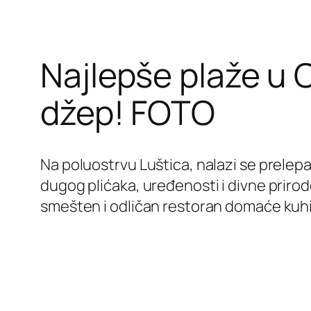
Najlepše plaže u C
džep! FOTO
Na poluostrvu Luštica, nalazi se prele
dugog plićaka, uređenosti i divne prirod
smešten i odličan restoran domaće kuhinj