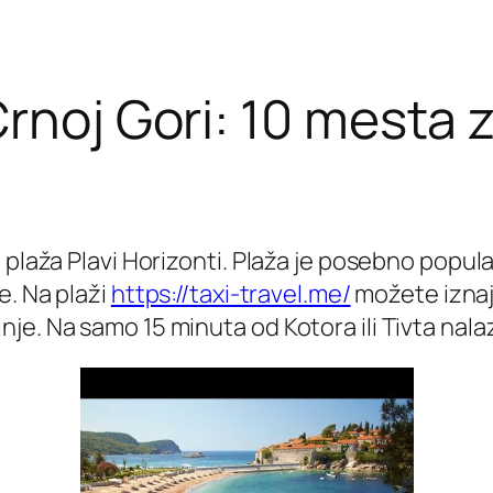
rnoj Gori: 10 mesta za
pa plaža Plavi Horizonti. Plaža je posebno po
e. Na plaži
https://taxi-travel.me/
možete iznajm
e. Na samo 15 minuta od Kotora ili Tivta nalazi