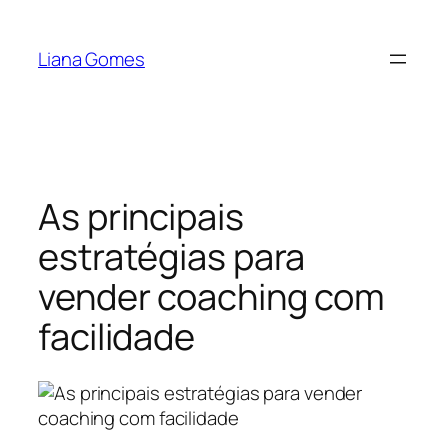
Pular
para
Liana Gomes
o
conteúdo
As principais
estratégias para
vender coaching com
facilidade