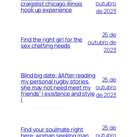
outubro
craigslist chicago illinois
hook up experience
de 2023
25 de
Find the right girl for the
outubro de
sex chatting needs
2023
Blind big date: âAfter reading
25 de
my personal rugby stories,
outubro
she may not need meet my
friends’ | existence and style
de 2023
|
25 de
Find your soulmate right
outubro
here: woman seeking man