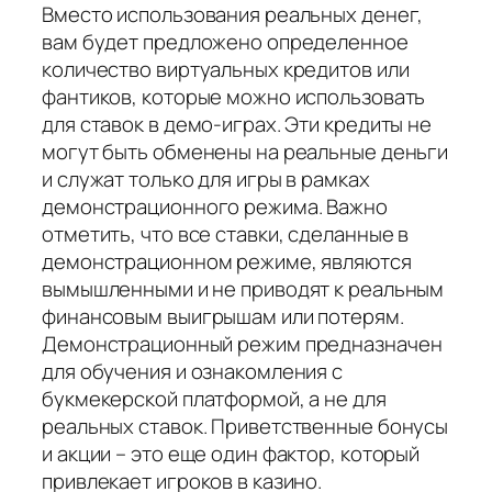
Вместо использования реальных денег,
вам будет предложено определенное
количество виртуальных кредитов или
фантиков, которые можно использовать
для ставок в демо-играх. Эти кредиты не
могут быть обменены на реальные деньги
и служат только для игры в рамках
демонстрационного режима. Важно
отметить, что все ставки, сделанные в
демонстрационном режиме, являются
вымышленными и не приводят к реальным
финансовым выигрышам или потерям.
Демонстрационный режим предназначен
для обучения и ознакомления с
букмекерской платформой, а не для
реальных ставок. Приветственные бонусы
и акции – это еще один фактор, который
привлекает игроков в казино.