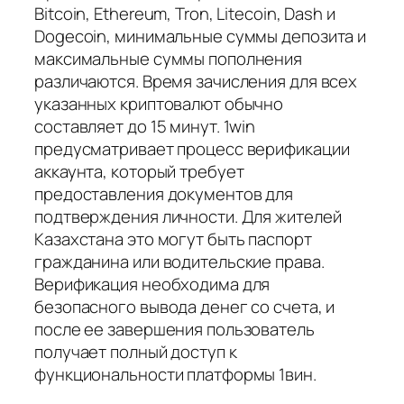
Bitcoin, Ethereum, Tron, Litecoin, Dash и
Dogecoin, минимальные суммы депозита и
максимальные суммы пополнения
различаются. Время зачисления для всех
указанных криптовалют обычно
составляет до 15 минут. 1win
предусматривает процесс верификации
аккаунта, который требует
предоставления документов для
подтверждения личности. Для жителей
Казахстана это могут быть паспорт
гражданина или водительские права.
Верификация необходима для
безопасного вывода денег со счета, и
после ее завершения пользователь
получает полный доступ к
функциональности платформы 1вин.