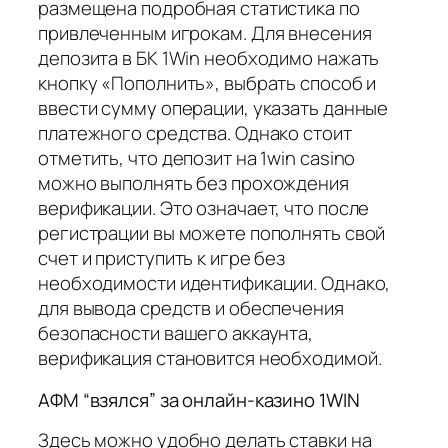
размещена подробная статистика по
привлеченным игрокам. Для внесения
депозита в БК 1Win необходимо нажать
кнопку «Пополнить», выбрать способ и
ввести сумму операции, указать данные
платежного средства. Однако стоит
отметить, что депозит на 1win casino
можно выполнять без прохождения
верификации. Это означает, что после
регистрации вы можете пополнять свой
счет и приступить к игре без
необходимости идентификации. Однако,
для вывода средств и обеспечения
безопасности вашего аккаунта,
верификация становится необходимой.
АФМ “взялся” за онлайн-казино 1WIN
Здесь можно удобно делать ставки на