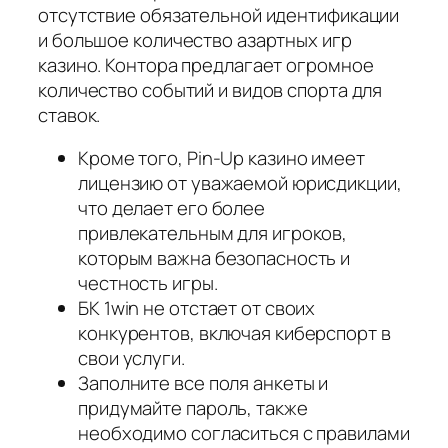
отсутствие обязательной идентификации
и большое количество азартных игр
казино. Контора предлагает огромное
количество событий и видов спорта для
ставок.
Кроме того, Pin-Up казино имеет
лицензию от уважаемой юрисдикции,
что делает его более
привлекательным для игроков,
которым важна безопасность и
честность игры.
БК 1win не отстает от своих
конкурентов, включая киберспорт в
свои услуги.
Заполните все поля анкеты и
придумайте пароль, также
необходимо согласиться с правилами