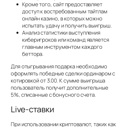
Кроме того, сайт предоставляет
доступ к востребованным тайтлам
онлайн казино, в которых можно
испытать удачу и получить выигрыш.
Анализ статистики выступления
киберигроков или команд является
главным инструментом каждого
беттора.
Для отыгрывания подарка необходимо
оформлять победные сделки ординаром с
котировкой от 3.00. К сумме выигрыша
пользователь получит дополнительные
5%, списанные с бонусного счета.
Live-ставки
При использовании криптовалют, таких как