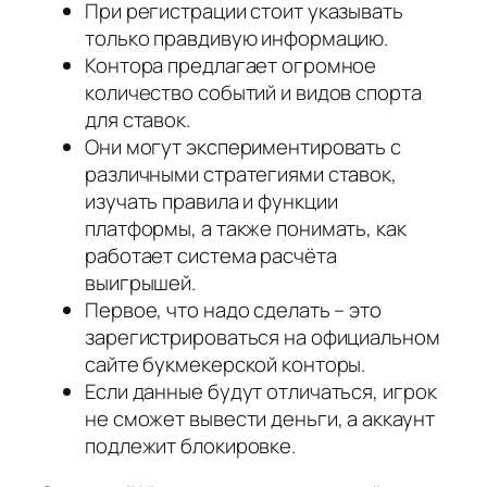
При регистрации стоит указывать
только правдивую информацию.
Контора предлагает огромное
количество событий и видов спорта
для ставок.
Они могут экспериментировать с
различными стратегиями ставок,
изучать правила и функции
платформы, а также понимать, как
работает система расчёта
выигрышей.
Первое, что надо сделать – это
зарегистрироваться на официальном
сайте букмекерской конторы.
Если данные будут отличаться, игрок
не сможет вывести деньги, а аккаунт
подлежит блокировке.