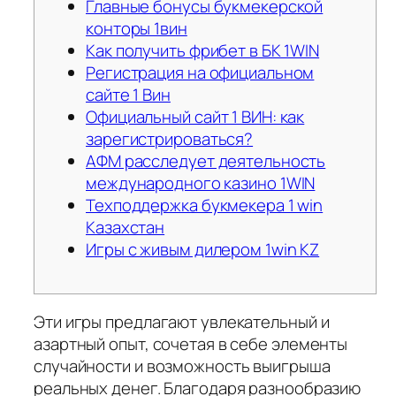
Главные бонусы букмекерской
конторы 1вин
Как получить фрибет в БК 1WIN
Регистрация на официальном
сайте 1 Вин
Официальный сайт 1 ВИН: как
зарегистрироваться?
АФМ расследует деятельность
международного казино 1WIN
Техподдержка букмекера 1 win
Казахстан
Игры с живым дилером 1win KZ
Эти игры предлагают увлекательный и
азартный опыт, сочетая в себе элементы
случайности и возможность выигрыша
реальных денег. Благодаря разнообразию