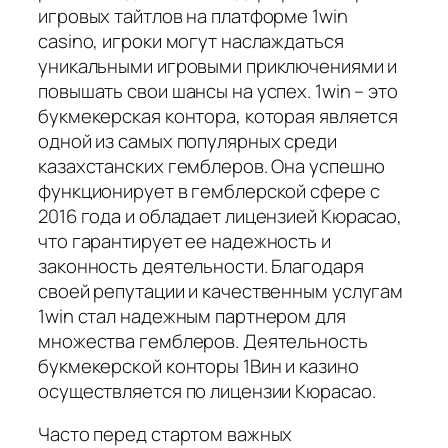
игровых тайтлов на платформе 1win
casino, игроки могут наслаждаться
уникальными игровыми приключениями и
повышать свои шансы на успех. 1win – это
букмекерская контора, которая является
одной из самых популярных среди
казахстанских гемблеров. Она успешно
функционирует в гемблерской сфере с
2016 года и обладает лицензией Кюрасао,
что гарантирует ее надежность и
законность деятельности. Благодаря
своей репутации и качественным услугам
1win стал надежным партнером для
множества гемблеров. Деятельность
букмекерской конторы 1Вин и казино
осуществляется по лицензии Кюрасао.
Часто перед стартом важных