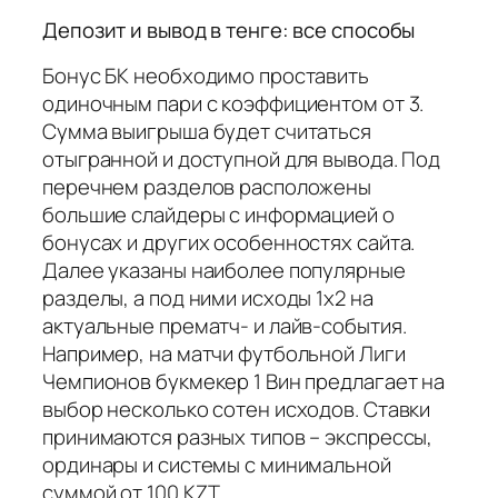
Депозит и вывод в тенге: все способы
Бонус БК необходимо проставить
одиночным пари с коэффициентом от 3.
Сумма выигрыша будет считаться
отыгранной и доступной для вывода. Под
перечнем разделов расположены
большие слайдеры с информацией о
бонусах и других особенностях сайта.
Далее указаны наиболее популярные
разделы, а под ними исходы 1х2 на
актуальные прематч- и лайв-события.
Например, на матчи футбольной Лиги
Чемпионов букмекер 1 Вин предлагает на
выбор несколько сотен исходов. Ставки
принимаются разных типов – экспрессы,
ординары и системы с минимальной
суммой от 100 KZT.