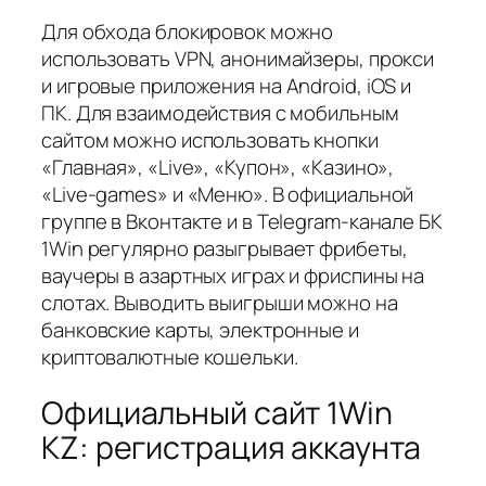
Для обхода блокировок можно
использовать VPN, анонимайзеры, прокси
и игровые приложения на Android, iOS и
ПК. Для взаимодействия с мобильным
сайтом можно использовать кнопки
«Главная», «Live», «Купон», «Казино»,
«Live-games» и «Меню». В официальной
группе в Вконтакте и в Telegram-канале БК
1Win регулярно разыгрывает фрибеты,
ваучеры в азартных играх и фриспины на
слотах. Выводить выигрыши можно на
банковские карты, электронные и
криптовалютные кошельки.
Официальный сайт 1Win
KZ: регистрация аккаунта