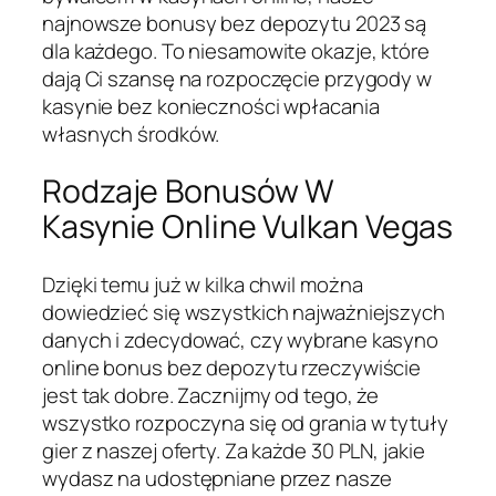
najnowsze bonusy bez depozytu 2023 są
dla każdego. To niesamowite okazje, które
dają Ci szansę na rozpoczęcie przygody w
kasynie bez konieczności wpłacania
własnych środków.
Rodzaje Bonusów W
Kasynie Online Vulkan Vegas
Dzięki temu już w kilka chwil można
dowiedzieć się wszystkich najważniejszych
danych i zdecydować, czy wybrane kasyno
online bonus bez depozytu rzeczywiście
jest tak dobre. Zacznijmy od tego, że
wszystko rozpoczyna się od grania w tytuły
gier z naszej oferty. Za każde 30 PLN, jakie
wydasz na udostępniane przez nasze