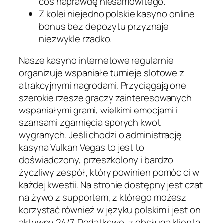
coś naprawdę niesamowitego.
Z kolei niejedno polskie kasyno online
bonus bez depozytu przyznaje
niezwykle rzadko.
Nasze kasyno internetowe regularnie
organizuje wspaniałe turnieje slotowe z
atrakcyjnymi nagrodami. Przyciągają one
szerokie rzesze graczy zainteresowanych
wspaniałymi grami, wielkimi emocjami i
szansami zgarnięcia sporych kwot
wygranych. Jeśli chodzi o administrację
kasyna Vulkan Vegas to jest to
doświadczony, przeszkolony i bardzo
życzliwy zespół, który powinien pomóc ci w
każdej kwestii. Na stronie dostępny jest czat
na żywo z supportem, z którego możesz
korzystać również w języku polskim i jest on
aktywny 24/7. Dodatkowo, z obsługą klienta