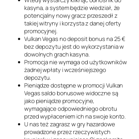
kasyna, a system będzie wiedział, że
potencjalny nowy gracz przeszedł z
takiej witryny i korzysta z danej oferty
promocyjnej.
Vulkan Vegas no deposit bonus na 25 €
bez depozytu jest do wykorzystania w
dowolnych grach kasyna.
Promocja nie wymaga od użytkowników
żadnej wpłaty i wcześniejszego
depozytu.
Pieniądze dostępne w promocji Vulkan
Vegas saldo bonusowe widoczne są
jako pieniądze promocyjne,
wymagające odpowiedniego obrotu
przed wypłaceniem ich na swoje konto.
U nas też zagrasz w gry hazardowe
prowadzone przez rzeczywistych