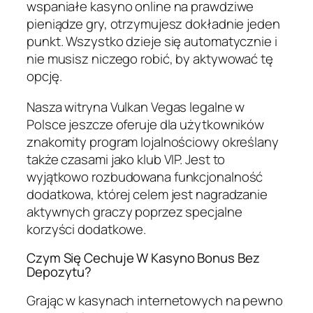
wspaniałe kasyno online na prawdziwe
pieniądze gry, otrzymujesz dokładnie jeden
punkt. Wszystko dzieje się automatycznie i
nie musisz niczego robić, by aktywować tę
opcję.
Nasza witryna Vulkan Vegas legalne w
Polsce jeszcze oferuje dla użytkowników
znakomity program lojalnościowy określany
także czasami jako klub VIP. Jest to
wyjątkowo rozbudowana funkcjonalność
dodatkowa, której celem jest nagradzanie
aktywnych graczy poprzez specjalne
korzyści dodatkowe.
Czym Się Cechuje W Kasyno Bonus Bez
Depozytu?
Grając w kasynach internetowych na pewno