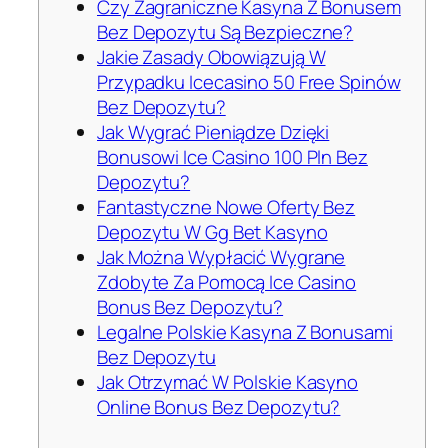
Czy Zagraniczne Kasyna Z Bonusem
Bez Depozytu Są Bezpieczne?
Jakie Zasady Obowiązują W
Przypadku Icecasino 50 Free Spinów
Bez Depozytu?
Jak Wygrać Pieniądze Dzięki
Bonusowi Ice Casino 100 Pln Bez
Depozytu?
Fantastyczne Nowe Oferty Bez
Depozytu W Gg Bet Kasyno
Jak Można Wypłacić Wygrane
Zdobyte Za Pomocą Ice Casino
Bonus Bez Depozytu?
Legalne Polskie Kasyna Z Bonusami
Bez Depozytu
Jak Otrzymać W Polskie Kasyno
Online Bonus Bez Depozytu?