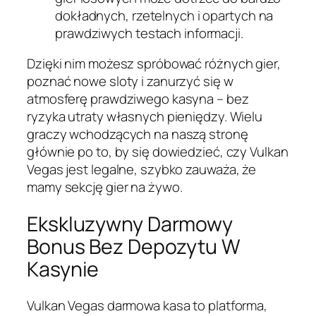
dokładnych, rzetelnych i opartych na
prawdziwych testach informacji.
Dzięki nim możesz spróbować różnych gier,
poznać nowe sloty i zanurzyć się w
atmosferę prawdziwego kasyna – bez
ryzyka utraty własnych pieniędzy. Wielu
graczy wchodzących na naszą stronę
głównie po to, by się dowiedzieć, czy Vulkan
Vegas jest legalne, szybko zauważa, że
mamy sekcję gier na żywo.
Ekskluzywny Darmowy
Bonus Bez Depozytu W
Kasynie
Vulkan Vegas darmowa kasa to platforma,