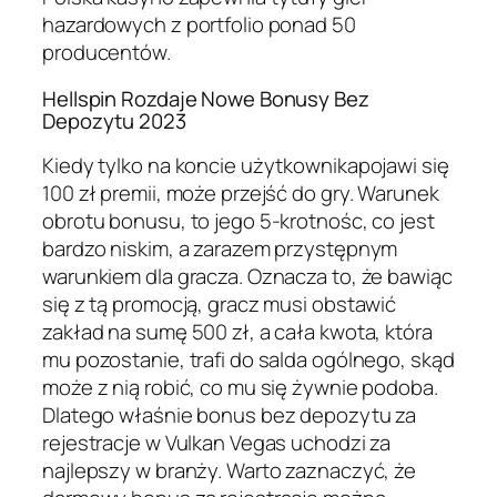
hazardowych z portfolio ponad 50
producentów.
Hellspin Rozdaje Nowe Bonusy Bez
Depozytu 2023
Kiedy tylko na koncie użytkownikapojawi się
100 zł premii, może przejść do gry. Warunek
obrotu bonusu, to jego 5-krotnośc, co jest
bardzo niskim, a zarazem przystępnym
warunkiem dla gracza. Oznacza to, że bawiąc
się z tą promocją, gracz musi obstawić
zakład na sumę 500 zł, a cała kwota, która
mu pozostanie, trafi do salda ogólnego, skąd
może z nią robić, co mu się żywnie podoba.
Dlatego właśnie bonus bez depozytu za
rejestracje w Vulkan Vegas uchodzi za
najlepszy w branży. Warto zaznaczyć, że