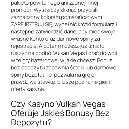
pakietu powitalnego ani żadnej innej
promocji. Wystarczy kliknąć przycisk
zaznaczony kolorem pomarańczowym
ZAREJESTRUJ SIĘ, wypełnić krótki formularz i
następne zatwierdzić dane, aby mieć swoje
własne konto oraz darmowe spiny za
rejestrację. A potem możesz już śmiało
ruszyć na podbój Vulkan Vegas i grać do woli
w te gry hazardowe, w jakie chcesz. Bonus
bez depozytu zapewnia środki lub darmowe
spiny bezpłatnie, pozwala na grę o
prawdziwą stawkę, bliższe poznanie gier i
oferty kasyna.
Czy Kasyno Vulkan Vegas
Oferuje Jakieś Bonusy Bez
Depozytu?