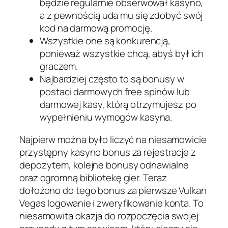
będzie regularnie obserwował kasyno,
a z pewnością uda mu się zdobyć swój
kod na darmową promocję.
Wszystkie one są konkurencją,
ponieważ wszystkie chcą, abyś był ich
graczem.
Najbardziej często to są bonusy w
postaci darmowych free spinów lub
darmowej kasy, którą otrzymujesz po
wypełnieniu wymogów kasyna.
Najpierw można było liczyć na niesamowicie
przystępny kasyno bonus za rejestracje z
depozytem, kolejne bonusy odnawialne
oraz ogromną bibliotekę gier. Teraz
dołożono do tego bonus za pierwsze Vulkan
Vegas logowanie i zweryfikowanie konta. To
niesamowita okazja do rozpoczęcia swojej