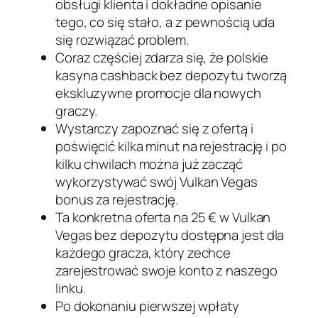
obsługi klienta i dokładne opisanie
tego, co się stało, a z pewnością uda
się rozwiązać problem.
Coraz częściej zdarza się, że polskie
kasyna cashback bez depozytu tworzą
ekskluzywne promocje dla nowych
graczy.
Wystarczy zapoznać się z ofertą i
poświęcić kilka minut na rejestrację i po
kilku chwilach można już zacząć
wykorzystywać swój Vulkan Vegas
bonus za rejestrację.
Ta konkretna oferta na 25 € w Vulkan
Vegas bez depozytu dostępna jest dla
każdego gracza, który zechce
zarejestrować swoje konto z naszego
linku.
Po dokonaniu pierwszej wpłaty