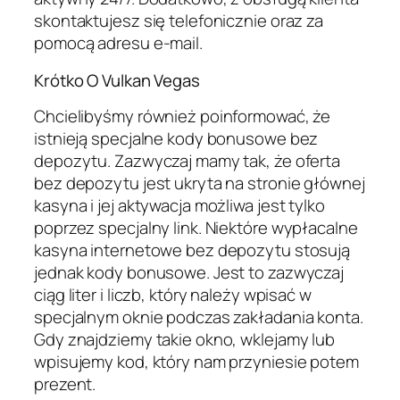
skontaktujesz się telefonicznie oraz za
pomocą adresu e-mail.
Krótko O Vulkan Vegas
Chcielibyśmy również poinformować, że
istnieją specjalne kody bonusowe bez
depozytu. Zazwyczaj mamy tak, że oferta
bez depozytu jest ukryta na stronie głównej
kasyna i jej aktywacja możliwa jest tylko
poprzez specjalny link. Niektóre wypłacalne
kasyna internetowe bez depozytu stosują
jednak kody bonusowe. Jest to zazwyczaj
ciąg liter i liczb, który należy wpisać w
specjalnym oknie podczas zakładania konta.
Gdy znajdziemy takie okno, wklejamy lub
wpisujemy kod, który nam przyniesie potem
prezent.