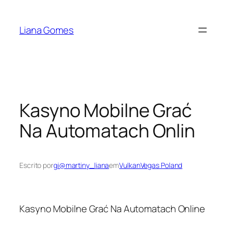
Pular
para
Liana Gomes
o
conteúdo
Kasyno Mobilne Grać
Na Automatach Onlin
Escrito por
gi@martiny_liana
em
VulkanVegas Poland
Kasyno Mobilne Grać Na Automatach Online