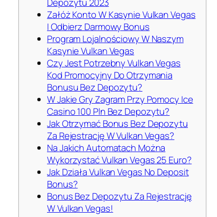
Depozytu 2023
Załóż Konto W Kasynie Vulkan Vegas
I Odbierz Darmowy Bonus
Program Lojalnościowy W Naszym
Kasynie Vulkan Vegas
Czy Jest Potrzebny Vulkan Vegas
Kod Promocyjny Do Otrzymania
Bonusu Bez Depozytu?
W Jakie Gry Zagram Przy Pomocy Ice
Casino 100 Pln Bez Depozytu?
Jak Otrzymać Bonus Bez Depozytu
Za Rejestrację W Vulkan Vegas?
Na Jakich Automatach Można
Wykorzystać Vulkan Vegas 25 Euro?
Jak Działa Vulkan Vegas No Deposit
Bonus?
Bonus Bez Depozytu Za Rejestrację
W Vulkan Vegas!