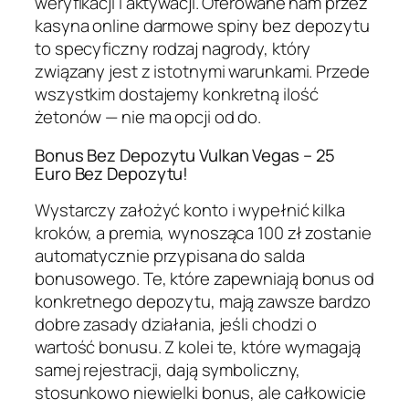
weryfikacji i aktywacji. Oferowane nam przez
kasyna online darmowe spiny bez depozytu
to specyficzny rodzaj nagrody, który
związany jest z istotnymi warunkami. Przede
wszystkim dostajemy konkretną ilość
żetonów — nie ma opcji od do.
Bonus Bez Depozytu Vulkan Vegas – 25
Euro Bez Depozytu!
Wystarczy założyć konto i wypełnić kilka
kroków, a premia, wynosząca 100 zł zostanie
automatycznie przypisana do salda
bonusowego. Te, które zapewniają bonus od
konkretnego depozytu, mają zawsze bardzo
dobre zasady działania, jeśli chodzi o
wartość bonusu. Z kolei te, które wymagają
samej rejestracji, dają symboliczny,
stosunkowo niewielki bonus, ale całkowicie