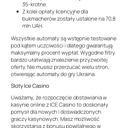
35-krotne.
Z kolei opłaty licencyjne dla
bukmacherów zostały ustalone na 70,8
mln UAH.
Wszystkie automaty są wstępnie testowane
pod kątem uczciwości i dlatego gwarantują
maksymalny procent wypłat. Wygodne filtry
bardzo ułatwiają znalezienie przyzwoitej
oferty. Nie musisz przerzucać wielu stron,
otwierając automaty do gry Ukraina.
Sloty Ice Casino
Uważamy, że rozpoczęcie obstawiania w
kasynie online z ICE Casino to doskonały
pomysł dla nowych i doświadczonych
graczy kasynowych. Masz możliwość
skorzystania z bonusu powitalnego w