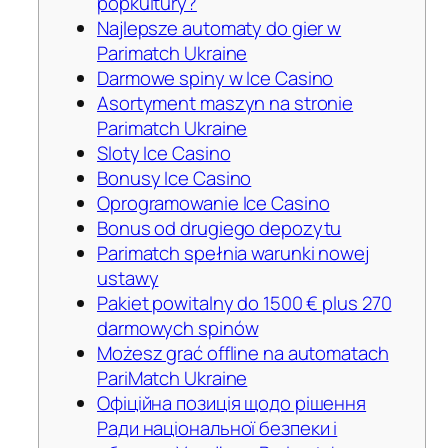
popkultury?
Najlepsze automaty do gier w
Parimatch Ukraine
Darmowe spiny w Ice Casino
Asortyment maszyn na stronie
Parimatch Ukraine
Sloty Ice Casino
Bonusy Ice Casino
Oprogramowanie Ice Casino
Bonus od drugiego depozytu
Parimatch spełnia warunki nowej
ustawy
Pakiet powitalny do 1500 € plus 270
darmowych spinów
Możesz grać offline na automatach
PariMatch Ukraine
Офіційна позиція щодо рішення
Ради національної безпеки і