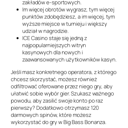
zakładów e-sportowych.
Im więcej obrotów wygrasz, tym więcej
punktów zdobędziesz, a im więcej, tym
wyższe miejsce w turnieju i większy
udział w nagrodzie.
ICE Casino staje się jedną z
najpopularniejszych witryn
kasynowych dla nowych i
zaawansowanych użytkowników kasyn.
Jeśli masz konkretnego operatora, z którego
chcesz skorzystać, możesz również
odfiltrować oferowane przez niego gry, aby
ułatwić sobie wybór gier. Szukasz ważnego
powodu, aby zasilić swoje konto po raz
pierwszy? Dodatkowo otrzymasz 120
darmowych spinów, które możesz
wykorzystać do gry w Big Bass Bonanza.