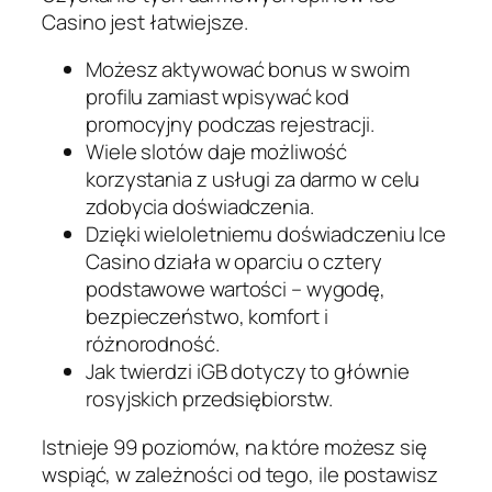
Casino jest łatwiejsze.
Możesz aktywować bonus w swoim
profilu zamiast wpisywać kod
promocyjny podczas rejestracji.
Wiele slotów daje możliwość
korzystania z usługi za darmo w celu
zdobycia doświadczenia.
Dzięki wieloletniemu doświadczeniu Ice
Casino działa w oparciu o cztery
podstawowe wartości – wygodę,
bezpieczeństwo, komfort i
różnorodność.
Jak twierdzi iGB dotyczy to głównie
rosyjskich przedsiębiorstw.
Istnieje 99 poziomów, na które możesz się
wspiąć, w zależności od tego, ile postawisz