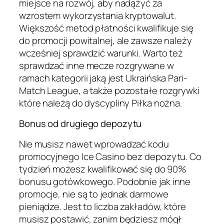
miejsce na rozwój, aby nadążyć za
wzrostem wykorzystania kryptowalut.
Większość metod płatności kwalifikuje się
do promocji powitalnej, ale zawsze należy
wcześniej sprawdzić warunki. Warto też
sprawdzać inne mecze rozgrywane w
ramach kategorii jaką jest Ukraińska Pari-
Match League, a także pozostałe rozgrywki
które należą do dyscypliny Piłka nożna.
Bonus od drugiego depozytu
Nie musisz nawet wprowadzać kodu
promocyjnego Ice Casino bez depozytu. Co
tydzień możesz kwalifikować się do 90%
bonusu gotówkowego. Podobnie jak inne
promocje, nie są to jednak darmowe
pieniądze. Jest to liczba zakładów, które
musisz postawić, zanim będziesz mógł