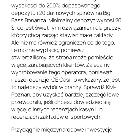
wysokości do 200% dopasowanego
depozytu i 20 darmowych spinów na Big
Bass Bonanza. Minimalny depozyt wynosi 20
$, co jest świetnym rozwiązaniem dla graczy,
którzy chcą zacząć stawiać małe zakłady.
Ale nie ma również ograniczeń co do tego,
ile można wypłacić, ponieważ
stwierdziliśmy, że strona może pomieścić
więcej zarabiających klientów. Zalecamy
wypróbowanie tego operatora, ponieważ
nasze recenzje ICE Casino wykazały, że jest
to najlepszy wybór w branży. Sprawdź KM-
Poznan, aby uzyskać bardziej szczegółowe
przewodniki, jeśli chcesz dowiedzieć się
więcej o innych recenzjach kasyn lub
recenzjach zakładów e-sportowych.
Przyciągnie międzynarodowe inwestycje i