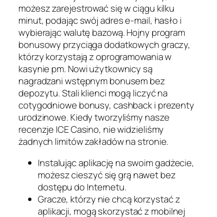
możesz zarejestrować się w ciągu kilku
minut, podając swój adres e-mail, hasło i
wybierając walutę bazową. Hojny program
bonusowy przyciąga dodatkowych graczy,
którzy korzystają z oprogramowania w
kasynie pm. Nowi użytkownicy są
nagradzani wstępnym bonusem bez
depozytu. Stali klienci mogą liczyć na
cotygodniowe bonusy, cashback i prezenty
urodzinowe. Kiedy tworzyliśmy nasze
recenzje ICE Casino, nie widzieliśmy
żadnych limitów zakładów na stronie.
Instalując aplikację na swoim gadżecie,
możesz cieszyć się grą nawet bez
dostępu do Internetu.
Gracze, którzy nie chcą korzystać z
aplikacji, mogą skorzystać z mobilnej