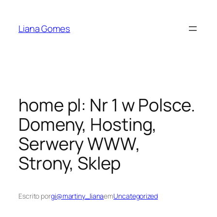
Pular
para
Liana Gomes
o
conteúdo
home pl: Nr 1 w Polsce.
Domeny, Hosting,
Serwery WWW,
Strony, Sklep
Escrito por
gi@martiny_liana
em
Uncategorized