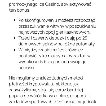
promocyjnego Ice Casino, aby aktywować
ten bonus.
Po skonfigurowaniu możesz rozpocząć
przeszukiwanie witryny w poszukiwaniu
najnowszych opcji gier kasynowych.
Trzeci i czwarty depozyt dają po 25
darmowych spinów na różne automaty.
W międzyczasie możesz również
postawić tylko maksymalny zakład w
wysokości 5 € za pomocą swojego
bonusu.
Nie mogliśmy znaleźć żadnych metod
płatności kryptowalutami, które, jak
zauważyliśmy, stają się coraz bardziej
popularne wśród kasyn online, e-sportu i
zakładów sportowych. ICE Casino ma jednak