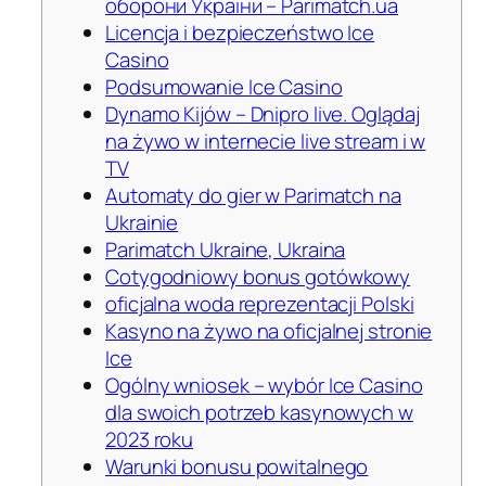
оборони України – Parimatch.ua
Licencja i bezpieczeństwo Ice
Casino
Podsumowanie Ice Casino
Dynamo Kijów – Dnipro live. Oglądaj
na żywo w internecie live stream i w
TV
Automaty do gier w Parimatch na
Ukrainie
Parimatch Ukraine, Ukraina
Cotygodniowy bonus gotówkowy
oficjalna woda reprezentacji Polski
Kasyno na żywo na oficjalnej stronie
Ice
Ogólny wniosek – wybór Ice Casino
dla swoich potrzeb kasynowych w
2023 roku
Warunki bonusu powitalnego