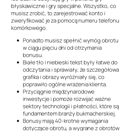
błyskawiczne i gry specjalne. Wszystko, co
musisz zrobić, to zarejestrować konto i
zweryfikować je za pomocą numeru telefonu
komórkowego.
Ponadto musisz spełnić wymóg obrotu
w ciągu pięciu dni od otrzymania
bonusu.
Białe tło i niebieski tekst były łatwe do
odczytania i sprawiały, że szczegółowa
grafika i obrazy wyróżniały się, co
poprawiło ogólne wrażenia klienta.
Przyciągnie międzynarodowe
inwestycje i pomoże rozwijać ważne
sektory technologii i płatności, które są
fundamentem branży bukmacherskiej.
Bonusy mają 40-krotne wymagania
dotyczące obrotu, a wygrane z obrotów