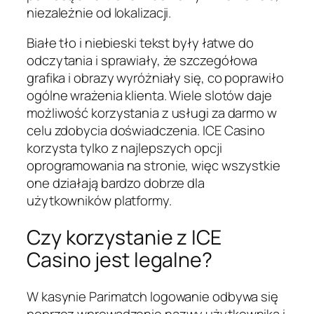
niezależnie od lokalizacji.
Białe tło i niebieski tekst były łatwe do
odczytania i sprawiały, że szczegółowa
grafika i obrazy wyróżniały się, co poprawiło
ogólne wrażenia klienta. Wiele slotów daje
możliwość korzystania z usługi za darmo w
celu zdobycia doświadczenia. ICE Casino
korzysta tylko z najlepszych opcji
oprogramowania na stronie, więc wszystkie
one działają bardzo dobrze dla
użytkowników platformy.
Czy korzystanie z ICE
Casino jest legalne?
W kasynie Parimatch logowanie odbywa się
poprzez wprowadzenie nazwy użytkownika i