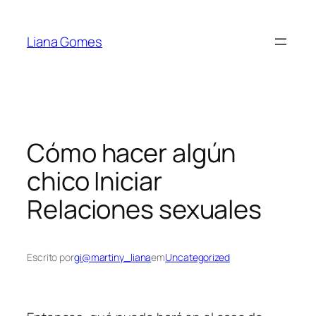
Pular
para
Liana Gomes
o
conteúdo
Cómo hacer algún
chico Iniciar
Relaciones sexuales
Escrito por
gi@martiny_liana
em
Uncategorized