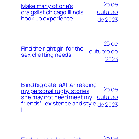
25 de
Make many of one’s
outubro
craigslist chicago illinois
hook up experience
de 2023
25 de
Find the right girl for the
outubro de
sex chatting needs
2023
Blind big date: âAfter reading
25 de
my personal rugby stories,
outubro
she may not need meet my
friends’ | existence and style
de 2023
|
25 de