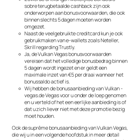
sobre terugbetaalde cashback zijn ook
onderworpen aan bonusvoorwaarden, die ook
binnen slechts 5 dagen moeten worden
omgezet.
Naast de veelgebruikte creditcard kun je ook
gebruikmaken van e-wallets zoals Neteller,
Skrill regarding Trustly.
Ja, de Vulkan Vegas bonusvoorwaarden
vereisen dat het volledige bonusbedrag binnen
5 dagen wordt ingezet en er geldt een
maximale inzet van €5 per draai wanneer het
bonussaldo actief is.
Wij hebben de bonusaanbieding van Vulkan -
vegas.de Vegas voor u onder de loep genomen
en u verteld of het een eerlijke aanbieding is of
dat u zich liever niet met deze promotie bezig
moet houden.
Ook de suprême bonusaanbieding van Vulkan Vegas,
die wij u in een volgende hoofdstuk in meer detail