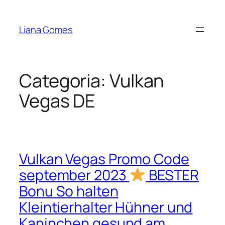
Pular
para
Liana Gomes
o
conteúdo
Categoria:
Vulkan
Vegas DE
Vulkan Vegas Promo Code
september 2023
BESTER
Bonu So halten
Kleintierhalter Hühner und
Kaninchen gesund am