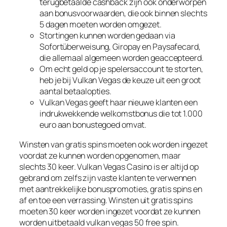
terugbetaalde cashback zijn ook onderworpen
aan bonusvoorwaarden, die ook binnen slechts
5 dagen moeten worden omgezet.
Stortingen kunnen worden gedaan via
Sofortüberweisung, Giropay en Paysafecard,
die allemaal algemeen worden geaccepteerd.
Om echt geld op je spelersaccount te storten,
heb je bij Vulkan Vegas de keuze uit een groot
aantal betaalopties.
Vulkan Vegas geeft haar nieuwe klanten een
indrukwekkende welkomstbonus die tot 1.000
euro aan bonustegoed omvat.
Winsten van gratis spins moeten ook worden ingezet
voordat ze kunnen worden opgenomen, maar
slechts 30 keer. Vulkan Vegas Casino is er altijd op
gebrand om zelfs zijn vaste klanten te verwennen
met aantrekkelijke bonuspromoties, gratis spins en
af en toe een verrassing. Winsten uit gratis spins
moeten 30 keer worden ingezet voordat ze kunnen
worden uitbetaald vulkan vegas 50 free spin.