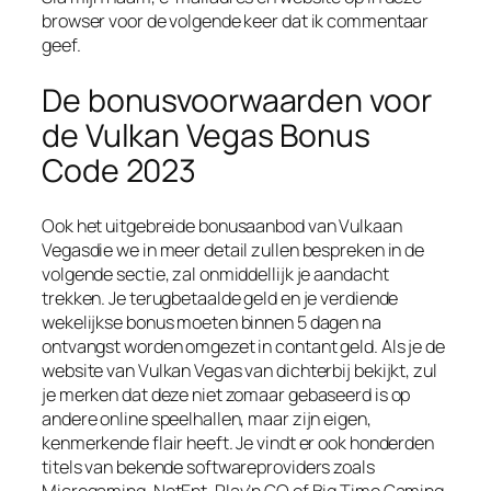
browser voor de volgende keer dat ik commentaar
geef.
De bonusvoorwaarden voor
de Vulkan Vegas Bonus
Code 2023
Ook het uitgebreide bonusaanbod van Vulkaan
Vegasdie we in meer detail zullen bespreken in de
volgende sectie, zal onmiddellijk je aandacht
trekken. Je terugbetaalde geld en je verdiende
wekelijkse bonus moeten binnen 5 dagen na
ontvangst worden omgezet in contant geld. Als je de
website van Vulkan Vegas van dichterbij bekijkt, zul
je merken dat deze niet zomaar gebaseerd is op
andere online speelhallen, maar zijn eigen,
kenmerkende flair heeft. Je vindt er ook honderden
titels van bekende softwareproviders zoals