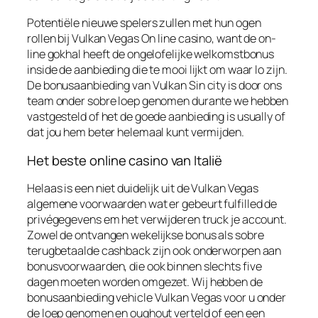
Potentiële nieuwe spelers zullen met hun ogen
rollen bij Vulkan Vegas On line casino, want de on-
line gokhal heeft de ongelofelijke welkomstbonus
inside de aanbieding die te mooi lijkt om waar lo zijn.
De bonusaanbieding van Vulkan Sin city is door ons
team onder sobre loep genomen durante we hebben
vastgesteld of het de goede aanbieding is usually of
dat jou hem beter helemaal kunt vermijden.
Het beste online casino van Italië
Helaas is een niet duidelijk uit de Vulkan Vegas
algemene voorwaarden wat er gebeurt fulfilled de
privégegevens em het verwijderen truck je account.
Zowel de ontvangen wekelijkse bonus als sobre
terugbetaalde cashback zijn ook onderworpen aan
bonusvoorwaarden, die ook binnen slechts five
dagen moeten worden omgezet. Wij hebben de
bonusaanbieding vehicle Vulkan Vegas voor u onder
de loep genomen en oughout verteld of een een