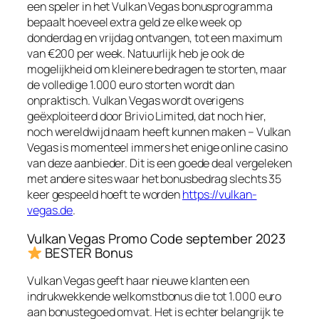
een speler in het Vulkan Vegas bonusprogramma
bepaalt hoeveel extra geld ze elke week op
donderdag en vrijdag ontvangen, tot een maximum
van €200 per week. Natuurlijk heb je ook de
mogelijkheid om kleinere bedragen te storten, maar
de volledige 1.000 euro storten wordt dan
onpraktisch. Vulkan Vegas wordt overigens
geëxploiteerd door Brivio Limited, dat noch hier,
noch wereldwijd naam heeft kunnen maken – Vulkan
Vegas is momenteel immers het enige online casino
van deze aanbieder. Dit is een goede deal vergeleken
met andere sites waar het bonusbedrag slechts 35
keer gespeeld hoeft te worden
https://vulkan-
vegas.de
.
Vulkan Vegas Promo Code september 2023
BESTER Bonus
Vulkan Vegas geeft haar nieuwe klanten een
indrukwekkende welkomstbonus die tot 1.000 euro
aan bonustegoed omvat. Het is echter belangrijk te