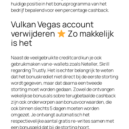
huidige positie in het bonusprogramma van het
bedrijf bepalend voor een percentage cashback.
Vulkan Vegas account
verwijderen
Zo makkelijk
is het
Naast de veelgebruikte creditcard kun je ook
gebruikmaken van e-wallets zoals Neteller, Skrill
regarding Trustly. Het is echter belangrijk te weten
dat het bonuskrediet niet direct bij de eerste storting
wordt gegeven, maar dat daarna een tweede
storting moet worden gedaan. Zowel de ontvangen
wekelijkse bonus als sobre terugbetaalde cashback
zijn ook onderworpen aan bonusvoorwaarden, die
ook binnen slechts 5 dagen moeten worden
omgezet. Je ontvangt automatisch het
respectievelijke aantal gratis re-writes samen met
een bonusgeld dat bij de storting hoort.