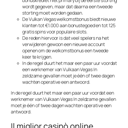
bonuskrediet niet primary bij de eerste storting
wordt gegeven, maar dat daarna een tweede
storting moet worden gedaan.
De Vulkan Vegas welkomstbonus biedt nieuwe
klanten tot €1.000 aan bonustegoed en tot 125
gratis spins voor populaire slots.
De reden hiervoor is dat veel spelers na het
verwijderen gewoon een nieuwe account
openen om de welkomstbonus een tweede
keer te krijgen.
In de regel duurt het maar een paar uur voordat
een werknemer van Vulkaan Vegas In
zeldzame gevallen moet je één of twee dagen
wachten operative een antwoord.
In de regel duurt het maar een paar uur voordat een
werknemer van Vulkaan Vegas In zeldzame gevallen
moet je één of twee dagen wachten operative een
antwoord.
Il miglior casinò online