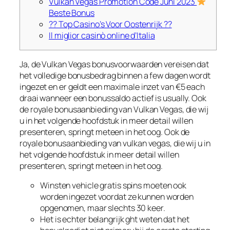
Vulkan Vegas Promotion Code Juni 2023
Beste Bonus
?? Top Casino’s Voor Oostenrijk ??
Il miglior casinò online d’Italia
Ja, de Vulkan Vegas bonusvoorwaarden vereisen dat
het volledige bonusbedrag binnen a few dagen wordt
ingezet en er geldt een maximale inzet van €5 each
draai wanneer een bonussaldo actief is usually. Ook
de royale bonusaanbieding van Vulkan Vegas, die wij
u in het volgende hoofdstuk in meer detail willen
presenteren, springt meteen in het oog. Ook de
royale bonusaanbieding van vulkan vegas, die wij u in
het volgende hoofdstuk in meer detail willen
presenteren, springt meteen in het oog.
Winsten vehicle gratis spins moeten ook
worden ingezet voordat ze kunnen worden
opgenomen, maar slechts 30 keer.
Het is echter belangrijk ght weten dat het