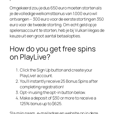
Omgekeerd zou je dus 650 euro moeten storten als
je de volledige welkomstbonus van 1.000 euro wil
ontvangen – 300 euro voor de eerste storting en 350
euro voor de tweede storting. Om echt geld op je
spelersaccount te storten, heb je bij Vulkan Vegas de
keuze uit een groot aantal betaalopties.
How do you get free spins
on PlayLive?
Click the Sign Up button and create your
PlayLive! account.
You'll instantly receive 25 Bonus Spins after
completing registration!
Opt-in using the opt-in button below.
Make a deposit of $30 or more to receive a
125% bonus up to $625.
Sla mijn naam, e-mailadres en website op in deze