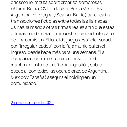
ericsson lo imputa sobre crear seis empresas
(Attimo Bahía, CVP Industria, Bahía Meter, E&J
Argentina, M-Magna y Scarsur Bahía) para realizar
transacciones ficticias entre todas las llamadas
usinas, sumado a otras firmas reales a fin que estas
últimas puedan evadir impuestos, precedente pago
de una comisión. El local de juegos está clausurado
por “irregularidades”, con la faja municipal en el
ingreso, desde hace más para una semana. “La
compañía confirma su compromiso total de
mantenimiento del profile bajo gestión, sobre
especial con todas las operaciones de Argentina,
México y España”, asegura el holding en un
comunicado.
24 de setembro de 2022