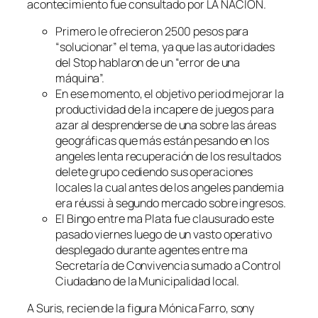
acontecimiento fue consultado por LA NACION.
Primero le ofrecieron 2500 pesos para
“solucionar” el tema, ya que las autoridades
del Stop hablaron de un “error de una
máquina”.
En ese momento, el objetivo period mejorar la
productividad de la incapere de juegos para
azar al desprenderse de una sobre las áreas
geográficas que más están pesando en los
angeles lenta recuperación de los resultados
delete grupo cediendo sus operaciones
locales la cual antes de los angeles pandemia
era réussi à segundo mercado sobre ingresos.
El Bingo entre ma Plata fue clausurado este
pasado viernes luego de un vasto operativo
desplegado durante agentes entre ma
Secretaría de Convivencia sumado a Control
Ciudadano de la Municipalidad local.
A Suris, recien de la figura Mónica Farro, sony