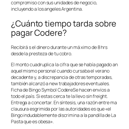
compromiso con sus unidades de negocio,
incluyendo a los angeles Argentina.
¿Cuánto tiempo tarda sobre
pagar Codere?
Recibirá s el dinero durante un má ximo de 8 hrs
desde la presteza de tu cobro.
El monto cuadruplica la cifra que se había pagado an
aquel mismo personal cuando cursaba el verano
decadente y, a discrepancia de otras temporadas,
también alcanzó a new trabajadores eventuales.
Ficha de Bingo Symbol CodereSe hacen envíos a
todo el país. Si estas cerca te la llevo sin freight.
Entrega a concertar. En síntesis, una razón entre ma
clausura esgrimida por las autoridades es que «el
Bingo indudablemente discrimina a la pandilla de La
Pasta que es obesa».