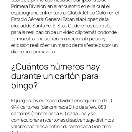
Primera División, en el encuentro en el la cual el
equipo grana enfrentará al Club Atlético Colón en el
Estadio Général General Estanislao López de la
ciudad de Santa Fe. El Stop Codere nos contrató
para la realización de un video clip temático donde
ze muestra una acción promocional que sony
ericsson realizó en un marco de mis festejos por un
día de una primavera.
¿Cuántos números hay
durante un cartón para
bingo?
El juego sony ericsson dividirá en sequence de 1 )
944 cartones (denominada EI) o de a few. 888
cartones (denominada EJ) cada una y se
confeccionará n cartones disadvantage distintos
valores faciales a definir durante cada Gobierno