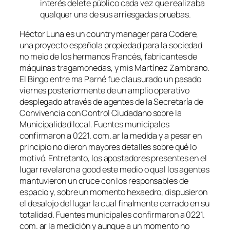
interés delete público cada vez que realizaba
qualquer una de sus arriesgadas pruebas.
Héctor Luna es un country manager para Codere,
una proyecto española propiedad para la sociedad
no meio de los hermanos Francés, fabricantes de
máquinas tragamonedas, y mis Martínez Zambrano.
El Bingo entre ma Parné fue clausurado un pasado
viernes posteriormente de un amplio operativo
desplegado através de agentes de la Secretaría de
Convivencia con Control Ciudadano sobre la
Municipalidad local. Fuentes municipales
confirmaron a 0221. com. ar la medida y a pesar en
principio no dieron mayores detalles sobre qué lo
motivó. Entretanto, los apostadores presentes en el
lugar revelaron a good este medio o qual los agentes
mantuvieron un cruce con los responsables de
espacio y, sobre un momento hexaedro, dispusieron
el desalojo del lugar la cual finalmente cerrado en su
totalidad. Fuentes municipales confirmaron a 0221.
com. ar la medición y aunque a un momento no