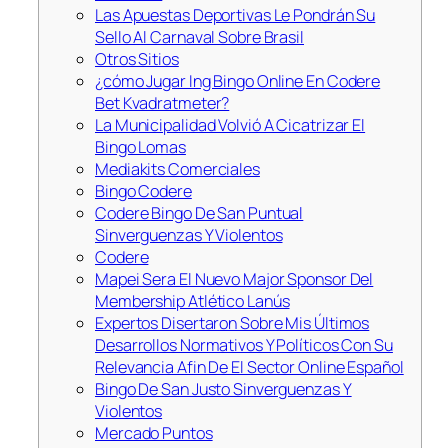
Las Apuestas Deportivas Le Pondrán Su
Sello Al Carnaval Sobre Brasil
Otros Sitios
¿cómo Jugar Ing Bingo Online En Codere
Bet Kvadratmeter?
La Municipalidad Volvió A Cicatrizar El
Bingo Lomas
Mediakits Comerciales
Bingo Codere
Codere Bingo De San Puntual
Sinverguenzas Y Violentos
Codere
Mapei Sera El Nuevo Major Sponsor Del
Membership Atlético Lanús
Expertos Disertaron Sobre Mis Últimos
Desarrollos Normativos Y Políticos Con Su
Relevancia Afin De El Sector Online Español
Bingo De San Justo Sinverguenzas Y
Violentos
Mercado Puntos