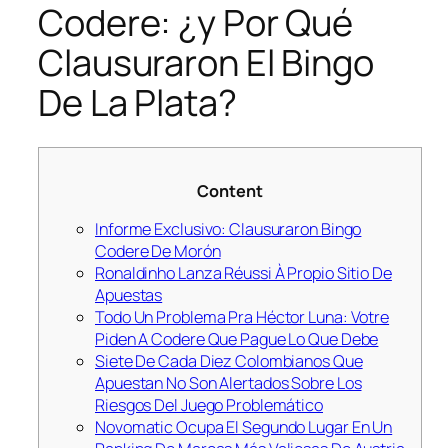
Codere: ¿y Por Qué
Clausuraron El Bingo
De La Plata?
Content
Informe Exclusivo: Clausuraron Bingo
Codere De Morón
Ronaldinho Lanza Réussi À Propio Sitio De
Apuestas
Todo Un Problema Pra Héctor Luna: Votre
Piden A Codere Que Pague Lo Que Debe
Siete De Cada Diez Colombianos Que
Apuestan No Son Alertados Sobre Los
Riesgos Del Juego Problemático
Novomatic Ocupa El Segundo Lugar En Un