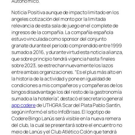
Autonó mico.
Noticia Positiva aunque de impacto limitado en los
angeles cotización del monto por la limitada
relevancia de esta sala de juego en el complete de
ingresos de la compañía. La compañía española
estuvo vinculada como sponsor del conjunto
granate durante el periodo comprendido entre 1999
sumado a 2016, y durante virtud esta noticia alianza,
que sobre principio tendrá vigencia hasta finales
sobre 2023, se estrechan nuevamente los lazos
entre ambas organizaciones. “Es el plus más alto en
la historia de la actividad y pone en igualdad de
condiciones a mis compañeros y compañeras de los
bingos disadvantage los del resto de la gastronomía
sumado a la hotelería”, destacó el secretario general
app codere
de UTHGRA Scar del Plata Pablo Santín,
según informó el sitio InfoBrisas. El logotipo de
Codere Bingo Lanús será visible en la nueva remera
del club, la cual se presentará sobre el encuentro no
meio de Lanús y el Club Atlético Colón que tendrá