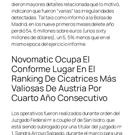
dieron mayores detalles relacionada qué lo motivó,
indicaron que fueron “varias” las irregularidades
detectadas. Tal tais como informó a la Bolsa de
Madrid, en los nueve primeros meses delete año
perdió 54, 6 millones sobre euros (unos sixty
millones de dólares), un 5, 5% menos que en el
mismo epoca del ejercicio informe.
Novomatic Ocupa El
Conforme Lugar En El
Ranking De Cicatrices Más
Valiosas De Austria Por
Cuarto Año Consecutivo
Los operativos fueron realizados durante orden del
Juzgado Federal nº a couple of de San Isidro, que
está siendo subrogado por una titular del juzgado nº
1, Sandra Arroyo Salgado, durante el marco para una