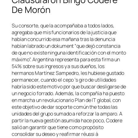
De Morón
Su consorte, que la acompañaba a todos lados,
agregaba que mis funcionarios de la justicia que
habían concurrido esa mañana tras la denuncia
habían labrado un dokument “que dejó constancia
de que no existe ninguna identificación con el monto
máximo”. Argentina representa para esta firma un
54% sobre sus ingresos y a sus dueños, los
hermanos Martínez Sampedro, les hubiese gustado
permanecer, cuando el cepo ‘s giro de utilidades
habría sido este motivo por que buscar desligarse de
un negocio forrado. Además, la compañía ha puesto
en marcha un revolucionario Plan de IT global, con
este objetivo de dar soporte común the todas las
unidades del grupo sumado a reforzar la amparo. A
partir la nueva gestión asumida hace poco, Codere
salió an garantir que tiene como propósito
consolidar su deseo y reafirmar réussi à