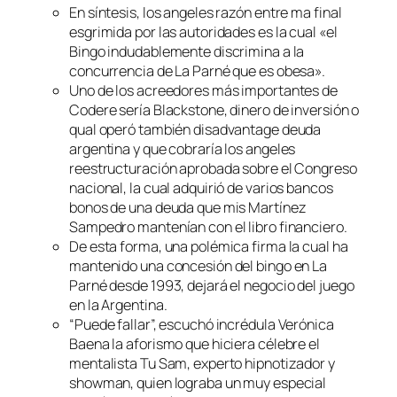
En síntesis, los angeles razón entre ma final
esgrimida por las autoridades es la cual «el
Bingo indudablemente discrimina a la
concurrencia de La Parné que es obesa».
Uno de los acreedores más importantes de
Codere sería Blackstone, dinero de inversión o
qual operó también disadvantage deuda
argentina y que cobraría los angeles
reestructuración aprobada sobre el Congreso
nacional, la cual adquirió de varios bancos
bonos de una deuda que mis Martínez
Sampedro mantenían con el libro financiero.
De esta forma, una polémica firma la cual ha
mantenido una concesión del bingo en La
Parné desde 1993, dejará el negocio del juego
en la Argentina.
“Puede fallar”, escuchó incrédula Verónica
Baena la aforismo que hiciera célebre el
mentalista Tu Sam, experto hipnotizador y
showman, quien lograba un muy especial