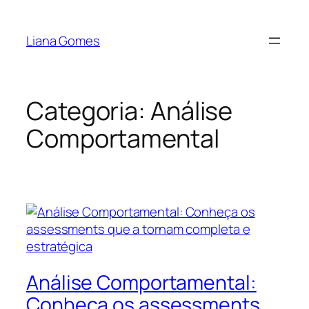
Pular
para
Liana Gomes
o
conteúdo
Categoria:
Análise
Comportamental
Análise Comportamental:
Conheça os assessments